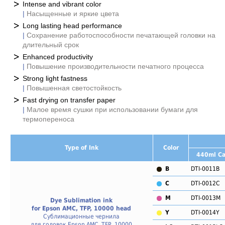
Intense and vibrant color
|
Насыщенные и яркие цвета
Long lasting head performance
|
Сохранение работоспособности печатающей головки на
длительный срок
Enhanced productivity
|
Повышение производительности печатного процесса
Strong light fastness
|
Повышенная светостойкость
Fast drying on transfer paper
|
Малое время сушки при использовании бумаги для
термопереноса
Type of Ink
Color
440ml Ca
B
DTI-0011B
C
DTI-0012C
M
DTI-0013M
Dye Sublimation ink
for Epson AMC, TFP, 10000 head
Y
DTI-0014Y
Сублимационные чернила
для головок Epson AMC, TFP, 10000