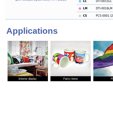
LC
DTI-0015LC
LM
DTI-0016LM
CS
PCS-0001 (
Applications